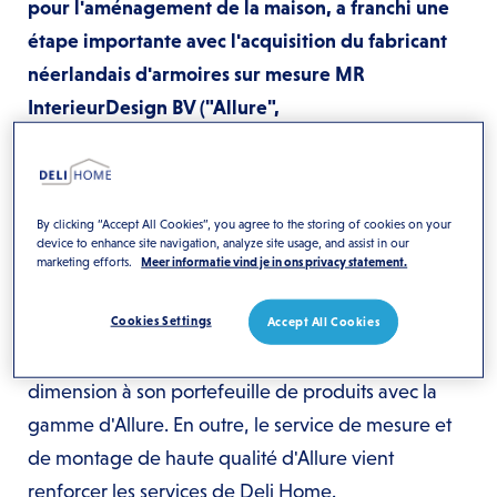
pour l'aménagement de la maison, a franchi une
étape importante avec l'acquisition du fabricant
néerlandais d'armoires sur mesure MR
InterieurDesign BV ("Allure",
www.allurekasten.nl), basé à Ter
Aar.
www.allurekasten.nl
) located in Ter Aar, the
Netherlands.
By clicking “Accept All Cookies”, you agree to the storing of cookies on your
device to enhance site navigation, analyze site usage, and assist in our
Grâce à cette acquisition stratégique, Deli Home
marketing efforts.
Meer informatie vind je in ons privacy statement.
renforce sa position concurrentielle dans le
segment supérieur des solutions de rangement aux
Cookies Settings
Accept All Cookies
Pays-Bas et en Belgique et ajoute une nouvelle
dimension à son portefeuille de produits avec la
gamme d'Allure. En outre, le service de mesure et
de montage de haute qualité d'Allure vient
renforcer les services de Deli Home.