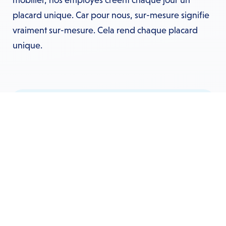
placard unique. Car pour nous, sur-mesure signifie
vraiment sur-mesure. Cela rend chaque placard
unique.
Utilisez au maximum l'espace disponible et
dans le style qui vous convient le mieux. Le
processus de production d'Allure est interne et
nous innovons et perfectionnons ce processus
chaque jour. Tout cela garantit que vous
pourrez profiter de votre armoire Allure