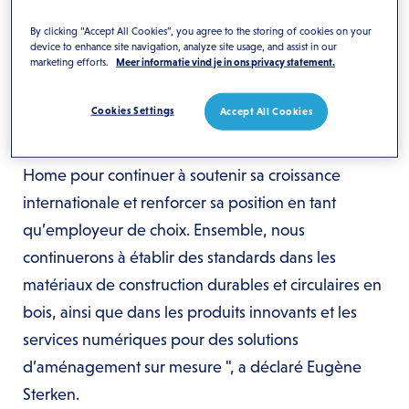
internationaux, transformant l’entreprise en un
By clicking “Accept All Cookies”, you agree to the storing of cookies on your
device to enhance site navigation, analyze site usage, and assist in our
acteur de premier plan dans les environnements de
marketing efforts.
Meer informatie vind je in ons privacy statement.
travail durables et inspirants.
Cookies Settings
Accept All Cookies
"Je suis honoré par cette nomination et
enthousiaste à l’idée de rejoindre l’équipe de Deli
Home pour continuer à soutenir sa croissance
internationale et renforcer sa position en tant
qu’employeur de choix. Ensemble, nous
continuerons à établir des standards dans les
matériaux de construction durables et circulaires en
bois, ainsi que dans les produits innovants et les
services numériques pour des solutions
d’aménagement sur mesure ", a déclaré Eugène
Sterken.