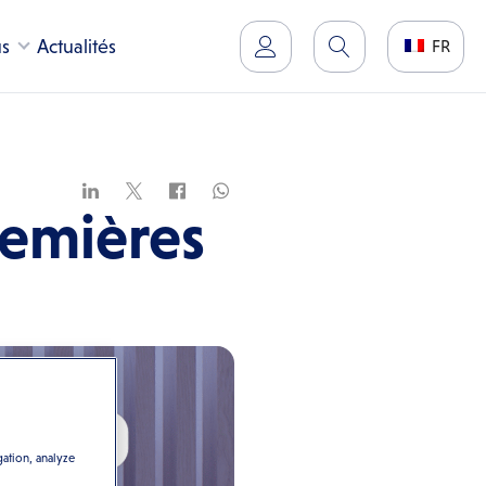
us
Actualités
FR
remières
gation, analyze