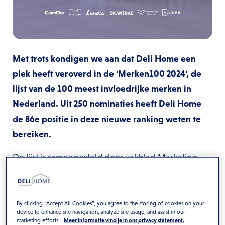
Met trots kondigen we aan dat Deli Home een
plek heeft veroverd in de 'Merken100 2024', de
lijst van de 100 meest invloedrijke merken in
Nederland. Uit 250 nominaties heeft Deli Home
de 86e positie in deze nieuwe ranking weten te
bereiken.
De lijst is samengesteld door vakblad Marketing
Report in samenwerking met Nielsen, Media Info
Groep en Markteffect*. De gecombineerde
resultaten van onderzoeken door deze
By clicking “Accept All Cookies”, you agree to the storing of cookies on your
device to enhance site navigation, analyze site usage, and assist in our
gerenommeerde bureaus, tonen welke merken
marketing efforts.
Meer informatie vind je in ons privacy statement.