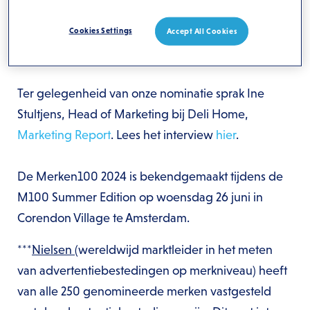
niet alleen enorm zichtbaar zijn, maar ook effectief
invloed uitoefenen op hun doelgroepen met
Cookies Settings
Accept All Cookies
consistente en effectieve campagnes.
Ter gelegenheid van onze nominatie sprak Ine
Stultjens, Head of Marketing bij Deli Home,
Marketing Report
. Lees het interview
hier
.
De Merken100 2024 is bekendgemaakt tijdens de
M100 Summer Edition op woensdag 26 juni in
Corendon Village te Amsterdam.
***
Nielsen
(wereldwijd marktleider in het meten
van advertentiebestedingen op merkniveau) heeft
van alle 250 genomineerde merken vastgesteld