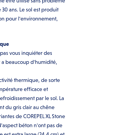
 être utilisé sans problème
30 ans. Le sol est produit
on pour l'environnement,
ique
pas vous inquiéter des
l y a beaucoup d'humidité,
tivité thermique, de sorte
mpérature efficace et
froidissement par le sol. La
t du gris clair au chêne
ariantes de COREPEL XL Stone
d'aspect béton n'ont pas de
 est extra large (24,4 cm) et