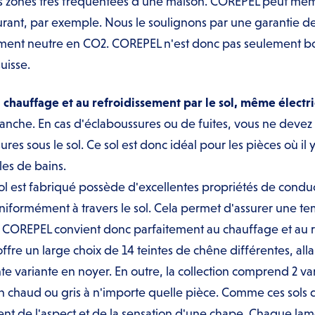
 zones très fréquentées d'une maison. COREPEL peut même
rant, par exemple. Nous le soulignons par une garantie de 
ement neutre en CO2. COREPEL n'est donc pas seulement b
uisse.
chauffage et au refroidissement par le sol, même électr
nche. En cas d'éclaboussures ou de fuites, vous ne devez 
res sous le sol. Ce sol est donc idéal pour les pièces où i
les de bains.
ol est fabriqué possède d'excellentes propriétés de conduc
uniformément à travers le sol. Cela permet d'assurer une te
 COREPEL convient donc parfaitement au chauffage et au re
 un large choix de 14 teintes de chêne différentes, allan
nte variante en noyer. En outre, la collection comprend 2 v
 chaud ou gris à n'importe quelle pièce. Comme ces sols 
hent de l'aspect et de la sensation d'une chape. Chaque lame