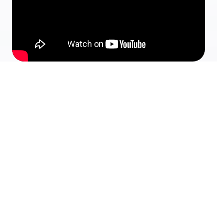
Rick Broeksema, Measurer/Service
engineer
Rick se rend chez les clients en tant que
Measurer/Service Engineer pour mesurer, installer
ou résoudre les problèmes d'une porte sur mesure.
Il est l'ambassadeur de l'entreprise dans ce rôle. Le
service et la précision sont donc importants dans
son travail. Consultez son histoire ici.