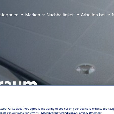
ategorien
Marken
Nachhaltigkeit
Arbeiten bei
N
sraum
sehen? Dann besuchen Sie
Accept All Cookies”, you agree to the storing of cookies on your device to enhance site navi
nd assist in our marketing efforts.
Meer informatie vind je in ons privacy statement.