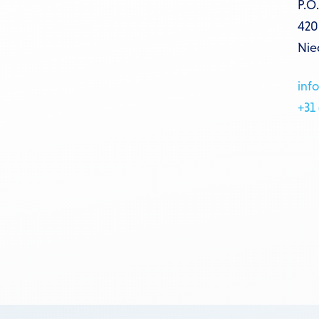
P.O
420
Nie
inf
+31