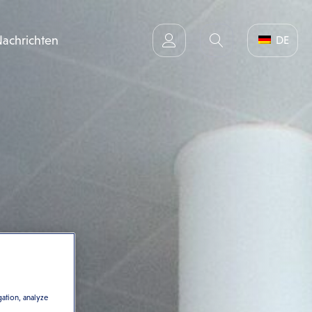
achrichten
DE
gation, analyze