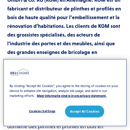
fabricant et distributeur de plinthes et profilés en
bois de haute qualité pour l’embellissement et la
rénovation d’habitations. Les clients de KGM sont
des grossistes spécialisés, des acteurs de
l'industrie des portes et des meubles, ainsi que
des grandes enseignes de bricolage en
Allemagne. Cette acquisition permettra à Deli
Home d'accélérer sa croissance sur le marché
allemand tout en augmentant son offre de
produits pour ses clients européens.
By clicking “Accept All Cookies”, you agree to the storing of cookies on your
device to enhance site navigation, analyze site usage, and assist in our
marketing efforts.
Meer informatie vind je in ons privacy statement.
Eugène Sterken, PDG de Deli Home : « Nous
sommes ravis d'annoncer l'acquisition prévue de
Cookies Settings
Accept All Cookies
KGM, un acteur innovant et de premier plan dans le
domaine des plinthes et profilés en bois en