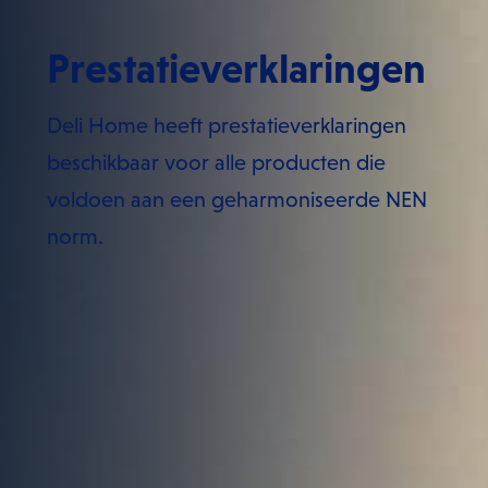
Prestatieverklaringen
Deli Home heeft prestatieverklaringen
beschikbaar voor alle producten die
voldoen aan een geharmoniseerde NEN
norm.