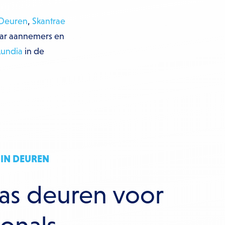
Deuren
,
Skantrae
aar aannemers en
Lundia
in de
IN DEUREN
las deuren voor