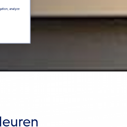
gation, analyze
deuren