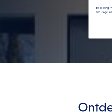
By clicking “
site usage, a
Ontde