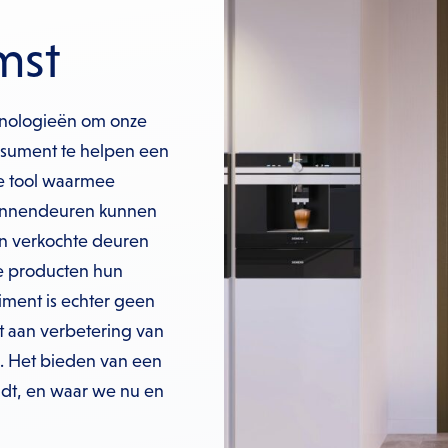
mst
hnologieën om onze
onsument te helpen een
le tool waarmee
binnendeuren kunnen
en verkochte deuren
e producten hun
timent is echter geen
t aan verbetering van
. Het bieden van een
idt, en waar we nu en