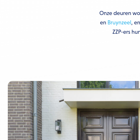
Onze deuren wor
en
Bruynzeel
, e
ZZP-ers hu