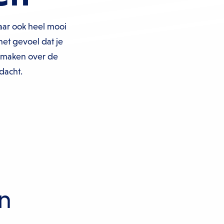
aar ook heel mooi
 het gevoel dat je
te maken over de
dacht.
n