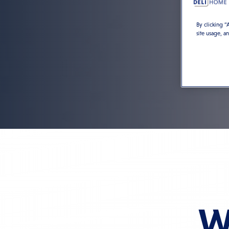
By clicking “
site usage, a
W