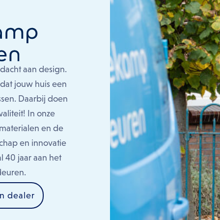
acht aan design.
 dat jouw huis een
ssen. Daarbij doen
liteit! In onze
materialen en de
chap en innovatie
l 40 jaar aan het
deuren.
n dealer