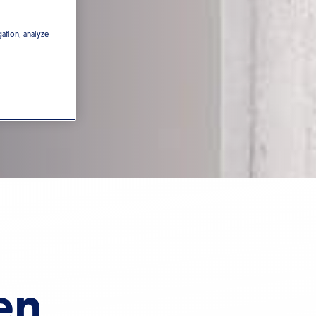
gation, analyze
en