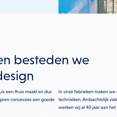
en besteden we
design
huis een thuis maakt en dus
In onze fabrieken maken we 
 geen concessies aan goede
technieken. Ambachtelijk va
werken wij al 40 jaar aan he