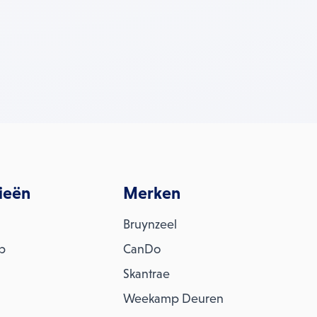
ieën
Merken
Bruynzeel
ap
CanDo
Skantrae
Weekamp Deuren