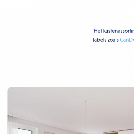
Het kastenassort
labels zoals
CanD