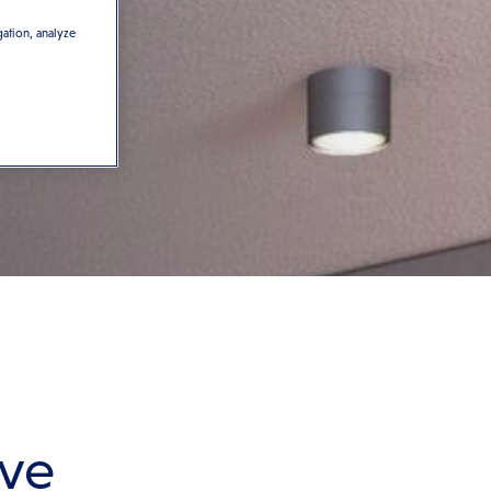
gation, analyze
eve