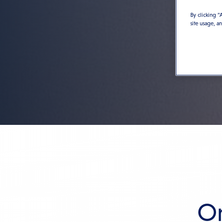
By clicking “
site usage, a
On