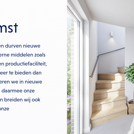
mst
 en durven nieuwe
erne middelen zoals
n productiefaciliteit,
meer te bieden dan
steren we in nieuwe
n daarmee onze
n breiden wij ook
onze
l