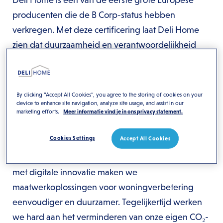
Deli Home is een van de eerste grote Europese
producenten die de B Corp-status hebben
verkregen. Met deze certificering laat Deli Home
zien dat duurzaamheid en verantwoordelijkheid
stevig verankerd zijn in haar bedrijfsvoering en
cultuur.
By clicking “Accept All Cookies”, you agree to the storing of cookies on your
“Het behalen van de B Corp-certificering
device to enhance site navigation, analyze site usage, and assist in our
onderstreept onze missie om hout te promoten als
marketing efforts.
Meer informatie vind je in ons privacy statement.
het duurzaamste bouwmateriaal voor
Cookies Settings
Accept All Cookies
woningverbetering”, zegt Eugène Sterken, CEO
van Deli Home. “Door vakmanschap te combineren
met digitale innovatie maken we
maatwerkoplossingen voor woningverbetering
eenvoudiger en duurzamer. Tegelijkertijd werken
we hard aan het verminderen van onze eigen CO₂-