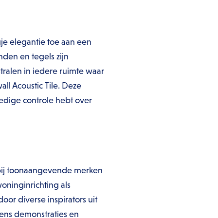
gje elegantie toe aan een
den en tegels zijn
tralen in iedere ruimte waar
ll Acoustic Tile. Deze
edige controle hebt over
 bij toonaangevende merken
oninginrichting als
oor diverse inspirators uit
dens demonstraties en