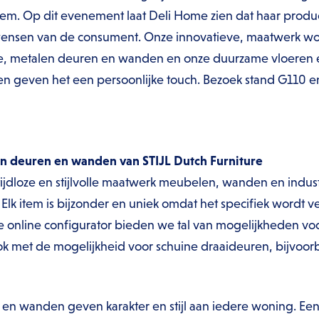
m. Op dit evenement laat Deli Home zien dat haar produ
nsen van de consument. Onze innovatieve, maatwerk wo
ie, metalen deuren en wanden en onze duurzame vloeren
n geven het een persoonlijke touch. Bezoek stand G110 
 deuren en wanden van STIJL Dutch Furniture
 tijdloze en stijlvolle maatwerk meubelen, wanden en indus
r. Elk item is bijzonder en uniek omdat het specifiek wordt
e online configurator bieden we tal van mogelijkheden vo
ok met de mogelijkheid voor schuine draaideuren, bijvoor
 en wanden geven karakter en stijl aan iedere woning. Ee