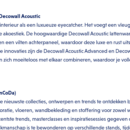
Decowall Acoustic
interieur als een luxueuze eyecatcher. Het voegt een vleu
de akoestiek. De hoogwaardige Decowall Acoustic lattenwan
n een vilten achterpaneel, waardoor deze luxe en rust uits
 innovaties zijn de Decowall Acoustic Advanced en Decowa
n zich moeiteloos met elkaar combineren, waardoor je voll
InCoDa)
e nieuwste collecties, ontwerpen en trends te ontdekken
ratie, vloeren, wandbekleding en stoffering voor zowel w
centste trends, masterclasses en inspiratiesessies gegeven d
akmanschap is te bewonderen op verschillende stands, tij