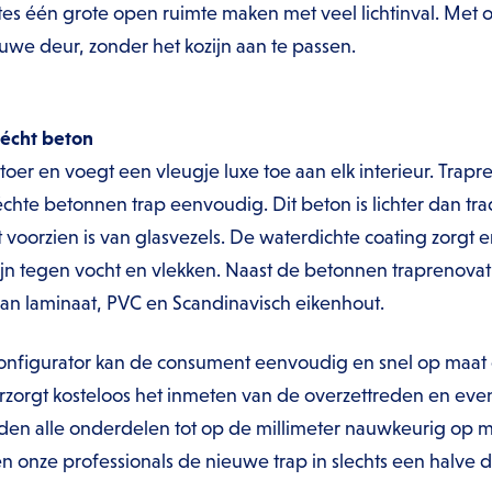
mtes één grote open ruimte maken met veel lichtinval. Me
uwe deur, zonder het kozijn aan te passen.
 écht beton
 stoer en voegt een vleugje luxe toe aan elk interieur. Tra
chte betonnen trap eenvoudig. Dit beton is lichter dan tra
t voorzien is van glasvezels. De waterdichte coating zorgt
jn tegen vocht en vlekken. Naast de betonnen traprenova
an laminaat, PVC en Scandinavisch eikenhout.
onfigurator kan de consument eenvoudig en snel op maat
rzorgt kosteloos het inmeten van de overzettreden en eve
en alle onderdelen tot op de millimeter nauwkeurig op 
n onze professionals de nieuwe trap in slechts een halve 