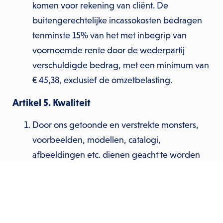
komen voor rekening van cliënt. De
buitengerechtelijke incassokosten bedragen
tenminste 15% van het met inbegrip van
voornoemde rente door de wederpartij
verschuldigde bedrag, met een minimum van
€ 45,38, exclusief de omzetbelasting.
Artikel 5. Kwaliteit
Door ons getoonde en verstrekte monsters,
voorbeelden, modellen, catalogi,
afbeeldingen etc. dienen geacht te worden
slechts te zijn getoond of te zijn verstrekt bij
wijze van aanduiding en/of verduidelijking.
De hoedanigheden van de te leveren zaken
kunnen van de monsters, de voorbeelden, de