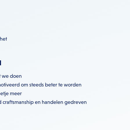
 het
d
 we doen​
motiveerd om steeds beter te worden
etje meer
craftsmanship en handelen gedreven