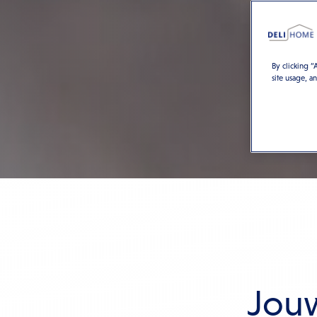
By clicking “
site usage, a
Jouw