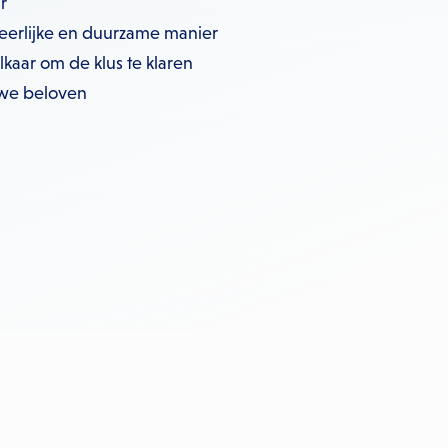
r
erlijke en duurzame manier
aar om de klus te klaren
 we beloven