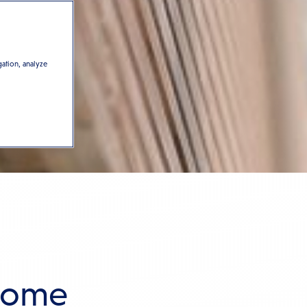
gation, analyze
Home​