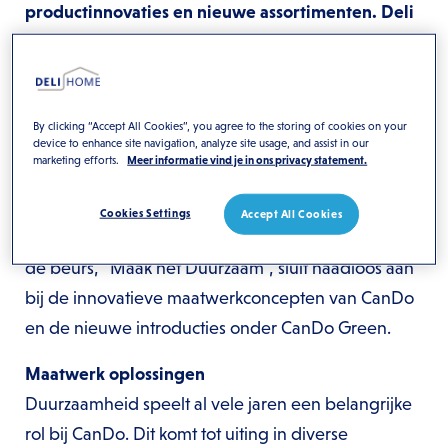
productinnovaties en nieuwe assortimenten. Deli
Home zal vertegenwoordigd zijn onder het merk
CanDo, inclusief het duurzame sublabel CanDo
Green.
By clicking “Accept All Cookies”, you agree to the storing of cookies on your
device to enhance site navigation, analyze site usage, and assist in our
"
Maak het Duurzaam
"
marketing efforts.
Meer informatie vind je in ons privacy statement.
Voor deze editie van de beurs heeft Praxis gekozen
voor een thema dat zowel voor Praxis als Deli Home
Cookies Settings
Accept All Cookies
centraal staat in hun bedrijfsvoering. Het thema van
de beurs, "Maak het Duurzaam", sluit naadloos aan
bij de innovatieve maatwerkconcepten van CanDo
en de nieuwe introducties onder CanDo Green.
Maatwerk oplossingen
Duurzaamheid speelt al vele jaren een belangrijke
rol bij CanDo. Dit komt tot uiting in diverse