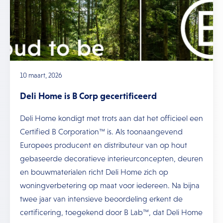
10 maart, 2026
Deli Home is B Corp gecertificeerd
Deli Home kondigt met trots aan dat het officieel een
Certified B Corporation™ is. Als toonaangevend
Europees producent en distributeur van op hout
gebaseerde decoratieve interieurconcepten, deuren
en bouwmaterialen richt Deli Home zich op
woningverbetering op maat voor iedereen. Na bijna
twee jaar van intensieve beoordeling erkent de
certificering, toegekend door B Lab™, dat Deli Home