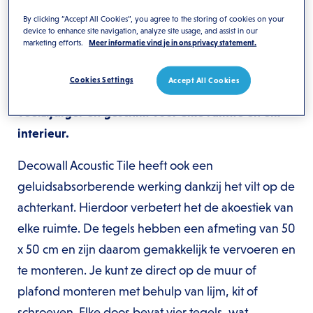
met elkaar gecombineerd worden voor een
By clicking “Accept All Cookies”, you agree to the storing of cookies on your
unieke uitstraling. Daarnaast kan Decowall
device to enhance site navigation, analyze site usage, and assist in our
marketing efforts.
Meer informatie vind je in ons privacy statement.
Acoustic Tile ook over de hele muur of als los
geheel worden gebruikt, waardoor het meer als
Cookies Settings
Accept All Cookies
decoratie fungeert. Dit maakt het product nog
veelzijdiger en geschikt voor elke ruimte en elk
interieur.
Decowall Acoustic Tile heeft ook een
geluidsabsorberende werking dankzij het vilt op de
achterkant. Hierdoor verbetert het de akoestiek van
elke ruimte. De tegels hebben een afmeting van 50
x 50 cm en zijn daarom gemakkelijk te vervoeren en
te monteren. Je kunt ze direct op de muur of
plafond monteren met behulp van lijm, kit of
schroeven. Elke doos bevat vier tegels, wat