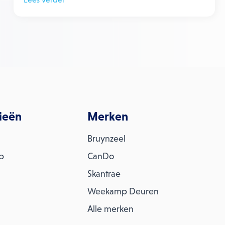
ieën
Merken
Bruynzeel
ap
CanDo
Skantrae
Weekamp Deuren
Alle merken