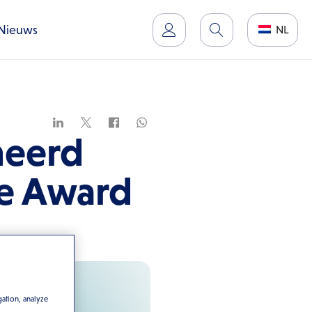
Nieuws
NL
eerd
ie Award
gation, analyze