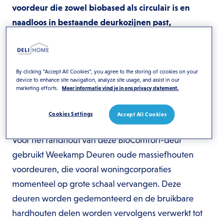
voordeur die zowel biobased als circulair is en
naadloos in bestaande deurkozijnen past,
waarmee zij een unieke oplossing biedt voor de
renovatiemarkt.
By clicking “Accept All Cookies”, you agree to the storing of cookies on your
Weekamp Deuren presenteert trots haar nieuw
device to enhance site navigation, analyze site usage, and assist in our
ontwikkelde voordeur, die voldoet aan de hoogste
marketing efforts.
Meer informatie vind je in ons privacy statement.
duurzaamheidseisen en tevens een positieve
Cookies Settings
Accept All Cookies
sociale impact heeft tijdens het productieproces.
Voor het randhout van deze BioComfort-deur
gebruikt Weekamp Deuren oude massiefhouten
voordeuren, die vooral woningcorporaties
momenteel op grote schaal vervangen. Deze
deuren worden gedemonteerd en de bruikbare
hardhouten delen worden vervolgens verwerkt tot