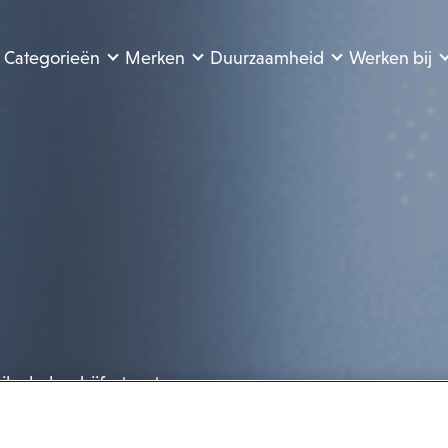
Categorieën
Merken
Duurzaamheid
Werken bij
ibele bedrijfsstructuur
ronder onze meest recente