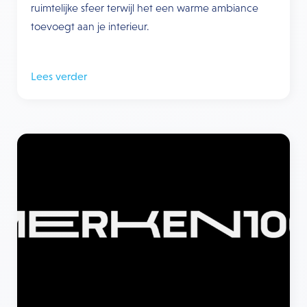
ruimtelijke sfeer terwijl het een warme ambiance
toevoegt aan je interieur.
Lees verder