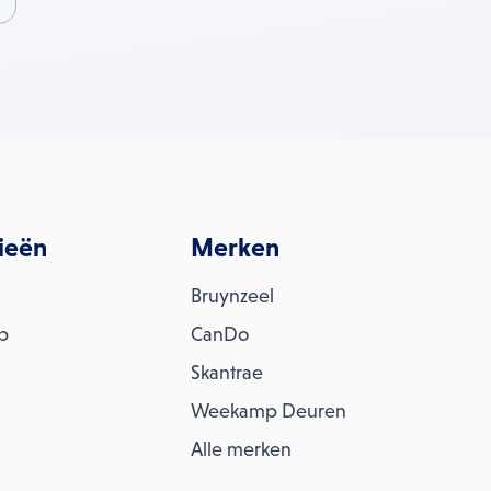
ieën
Merken
Bruynzeel
ap
CanDo
Skantrae
Weekamp Deuren
Alle merken