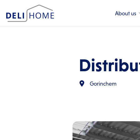
About us
Distrib
Gorinchem