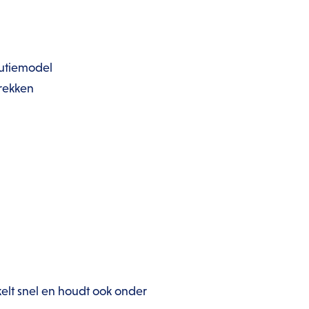
butiemodel
trekken
kelt snel en houdt ook onder