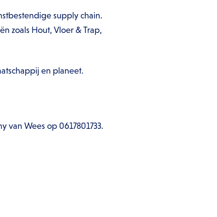
mstbestendige supply chain.
n zoals Hout, Vloer & Trap,
atschappij en planeet.
emy van Wees op 0617801733.